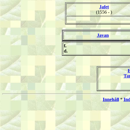
Jafet
(1556 - )
Javan
f.
d.
E
Ta
Innehåll
*
In