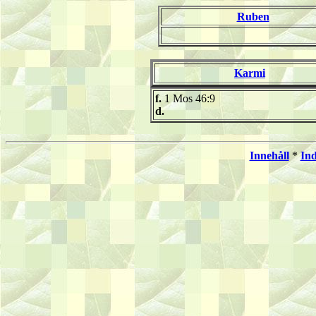
Ruben
Karmi
f.
1 Mos 46:9
d.
Innehåll
*
In