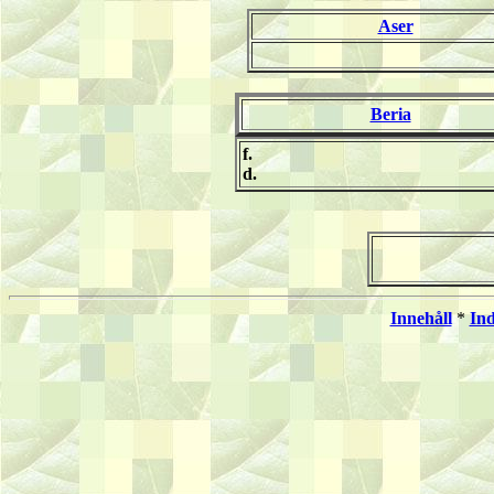
Aser
Beria
f.
d.
Innehåll
*
In