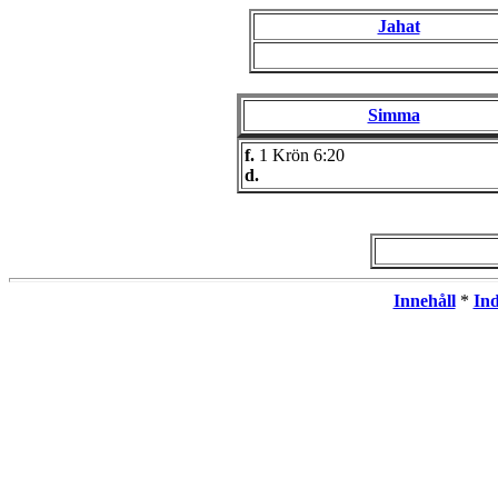
Jahat
Simma
f.
1 Krön 6:20
d.
Innehåll
*
In