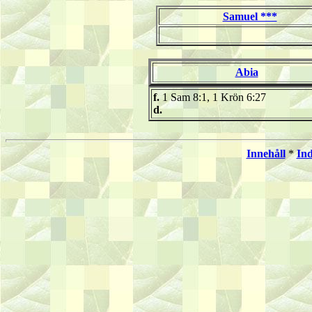
Samuel ***
Abia
f.
1 Sam 8:1, 1 Krön 6:27
d.
Innehåll
*
In